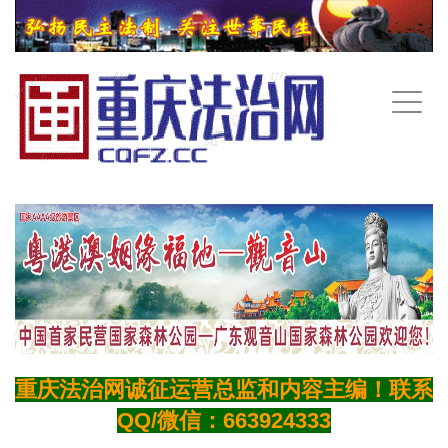
手
机
导
航
重庆法治网诚征运营总监和内容主编！联系
QQ/微信：663924333