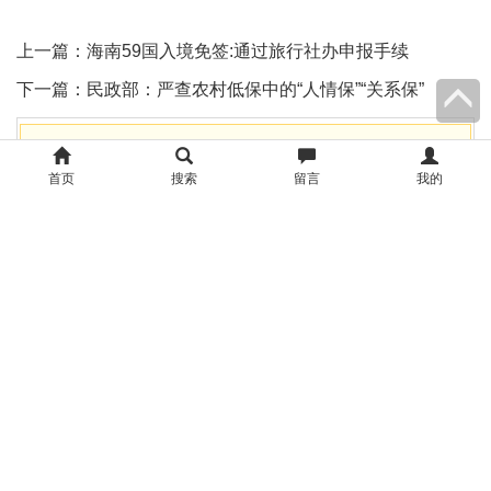
上一篇：
海南59国入境免签:通过旅行社办申报手续
下一篇：
民政部：严查农村低保中的“人情保”“关系保”
请遵守法律法规，文明发言、积极发表您的知识与见解。重庆
法治网版权说明：凡注明来源为“重庆法治网 ：XXX（署
首页
搜索
留言
我的
名）”，除与重庆法治网签署内容授权协议的网站外，其他任何
网站或单位未经允许禁止转载、使用，违者必究。如需使用，
请联系cqfzb@126.com；凡本网注明“来源：XXX（非重庆法治
网）”的作品，均转载自其它媒体，目的在于传播更多信息，其
他媒体如需转载，请与稿件来源方联系，如产生任何问题与本
网无关。若因版权、失实等侵权问题，请在30日内联系重庆法
治网处理。
昵称
*
email