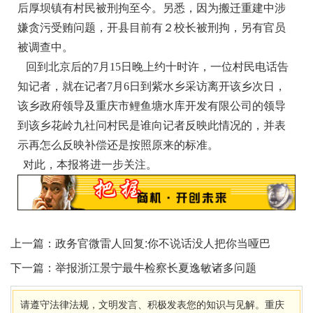
后厚坝镇有村民被刑拘至今。另悉，因为搬迁重建中涉
嫌贪污受贿问题，开县目前有２校长被刑拘，另有官员
被调查中。
回到北京后的7月15日晚上约十时许，一位村民电话告
知记者，就在记者7月6日到紫水乡采访离开该乡次日，
该乡政府领导及重庆市鲤鱼塘水库开发有限公司的领导
到该乡花岭九社问村民是谁向记者反映此情况的，并表
示再怎么反映补偿还是按照原来的标准。
对此，本报将进一步关注。
上一篇：
政务官微雷人回复:你不说话没人把你当哑巴
下一篇：
举报浙江景宁最牛检察长夏逸敏诸多问题
请遵守法律法规，文明发言、积极发表您的知识与见解。重庆