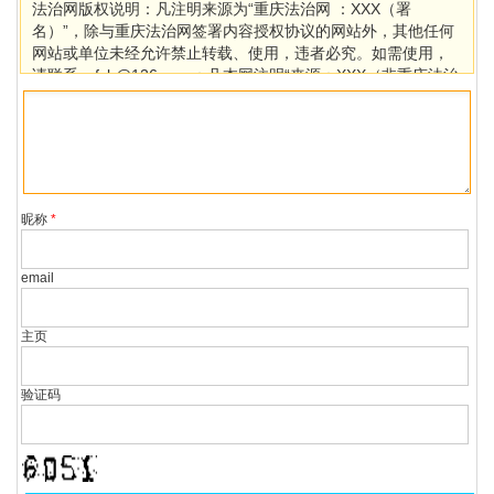
法治网版权说明：凡注明来源为“重庆法治网 ：XXX（署
名）”，除与重庆法治网签署内容授权协议的网站外，其他任何
网站或单位未经允许禁止转载、使用，违者必究。如需使用，
请联系cqfzb@126.com；凡本网注明“来源：XXX（非重庆法治
网）”的作品，均转载自其它媒体，目的在于传播更多信息，其
他媒体如需转载，请与稿件来源方联系，如产生任何问题与本
网无关。若因版权、失实等侵权问题，请在30日内联系重庆法
治网处理。
昵称
*
email
主页
验证码