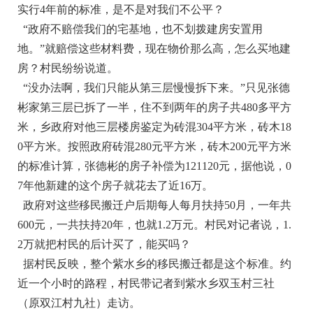
实行4年前的标准，是不是对我们不公平？
“政府不赔偿我们的宅基地，也不划拨建房安置用
地。”就赔偿这些材料费，现在物价那么高，怎么买地建
房？村民纷纷说道。
“没办法啊，我们只能从第三层慢慢拆下来。”只见张德
彬家第三层已拆了一半，住不到两年的房子共480多平方
米，乡政府对他三层楼房鉴定为砖混304平方米，砖木18
0平方米。按照政府砖混280元平方米，砖木200元平方米
的标准计算，张德彬的房子补偿为121120元，据他说，0
7年他新建的这个房子就花去了近16万。
政府对这些移民搬迁户后期每人每月扶持50月，一年共
600元，一共扶持20年，也就1.2万元。村民对记者说，1.
2万就把村民的后计买了，能买吗？
据村民反映，整个紫水乡的移民搬迁都是这个标准。约
近一个小时的路程，村民带记者到紫水乡双玉村三社
（原双江村九社）走访。