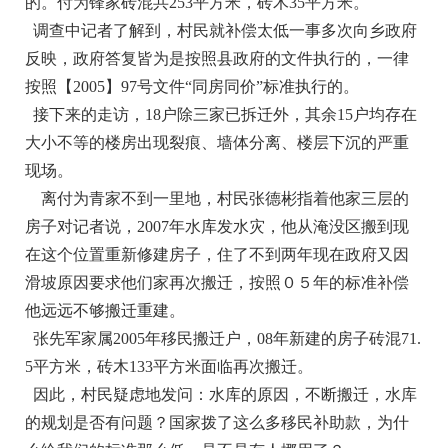
的。付为锋家砖混共253平方米，砖木35平方米。
调查中记者了解到，村民就补偿太低一事多次向乡政府
反映，政府答复皆为是按照县政府的文件执行的，一律
按照【2005】97号文件“同房同价”标准执行的。
接下来的走访，18户除三家已拆迁外，其余15户均存在
大小不等的楼房出现裂痕、墙体分离、楼层下沉的严重
现场。
离付为青家不到一里地，村民张德彬指着他家三层的
房子对记者说，2007年水库发水灾，他从淹没区搬到现
在这个位置重新修建房子，住了不到两年现在政府又因
滑坡原因要求他们家再次搬迁，按照０５年的标准补偿
他远远不够搬迁重建。
张先军家属2005年移民搬迁户，08年新建的房子砖混71.
5平方米，砖木133平方米面临再次搬迁。
因此，村民疑虑地发问：水库的原因，不断搬迁，水库
的规划是否有问题？国家拨了这么多移民补助款，为什