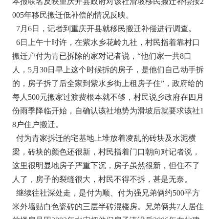
本报联名反映重庆开县政府对该社滑坡移民搬迁补偿按2
005年移民搬迁低补偿的情况反映。
7月6日，记者到重庆开县就移民搬迁补偿进行调查。
6日上午十时许，在紫水乡花岭九社，村民指着靠村口
搬迁户付为青已拆除的家对记者说，“他们家一共8口
人，5月30日早上这个时候拆的房子，是他们自己动手拆
的，房子拆了后全家到紫水乡街上租房子住”，政府给的
每人500元搬家过渡费根本就不够，村民说乡政府在四月
份雨季降临开始，自确认该社地势为滑坡后就要求该社1
8户住户搬迁。
付为青家拆迁的宅基地上堆放着凌乱的砖块及水泥横
梁，砖块的颜色还很新，村民指着门口朝向对记者说，
这里很明显地房子严重下沉，房子虽然很新，但住不了
人了，房子的裂缝很大，村民不得不拆，甚是无奈。
继续往社深处走，是付为顺、付为强兄弟俩约500平方
米外墙贴白色瓷砖的三层半砖混楼房。兄弟俩共7人居住