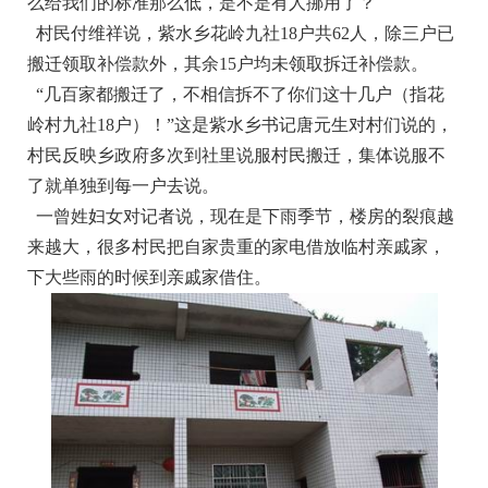
么给我们的标准那么低，是不是有人挪用了？
村民付维祥说，紫水乡花岭九社18户共62人，除三户已
搬迁领取补偿款外，其余15户均未领取拆迁补偿款。
“几百家都搬迁了，不相信拆不了你们这十几户（指花
岭村九社18户）！”这是紫水乡书记唐元生对村们说的，
村民反映乡政府多次到社里说服村民搬迁，集体说服不
了就单独到每一户去说。
一曾姓妇女对记者说，现在是下雨季节，楼房的裂痕越
来越大，很多村民把自家贵重的家电借放临村亲戚家，
下大些雨的时候到亲戚家借住。