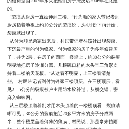
的楼房是因2003年水灾把他们房子淹没后2006年在此建
的。
“裂痕从厨房一直延伸到二楼。”付为顺的家人带记者到
厨房指着地板上约10公分的裂痕说，从4月份下雨开始，
裂痕就出现了。
从付为顺兄弟家出来后，村民带记者往该社出现裂痕、
下沉最严重的付为锋家。付为锋家的房子为多年修建房
子，共为2层，在房子的西面一楼墙上，约30公分的裂痕
明显地把房子逐渐分离。几根碗口粗的木头呈三角形支
持着二楼的天花板。“从这看不明显，上三楼看清楚
些。”村民带记者到付为锋家三楼顶层。在三楼顶层，看
见2—5公分的裂痕被户主用防水胶补过，从横交错，密
麻入蜘蛛网。
从三层楼顶顺着刚才用木头顶着的一楼楼顶看，裂痕清
晰可见，30公分的裂痕把近20多平方米的房子分成两
半，整个楼层盖着薄薄的薄膜，村民说，那是拿来挡雨