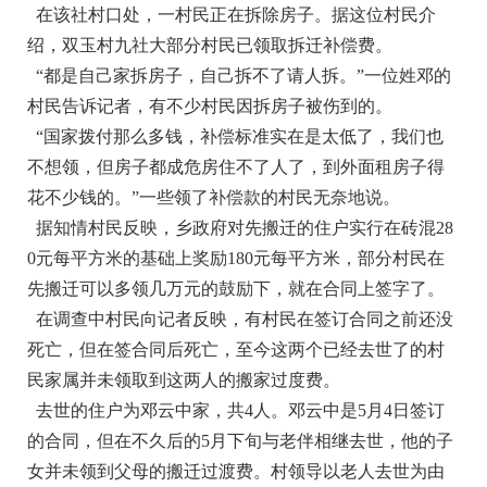
在该社村口处，一村民正在拆除房子。据这位村民介
绍，双玉村九社大部分村民已领取拆迁补偿费。
“都是自己家拆房子，自己拆不了请人拆。”一位姓邓的
村民告诉记者，有不少村民因拆房子被伤到的。
“国家拨付那么多钱，补偿标准实在是太低了，我们也
不想领，但房子都成危房住不了人了，到外面租房子得
花不少钱的。”一些领了补偿款的村民无奈地说。
据知情村民反映，乡政府对先搬迁的住户实行在砖混28
0元每平方米的基础上奖励180元每平方米，部分村民在
先搬迁可以多领几万元的鼓励下，就在合同上签字了。
在调查中村民向记者反映，有村民在签订合同之前还没
死亡，但在签合同后死亡，至今这两个已经去世了的村
民家属并未领取到这两人的搬家过度费。
去世的住户为邓云中家，共4人。邓云中是5月4日签订
的合同，但在不久后的5月下旬与老伴相继去世，他的子
女并未领到父母的搬迁过渡费。村领导以老人去世为由