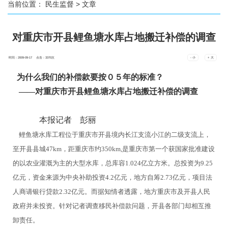
当前位置：
民生监督
> 文章
对重庆市开县鲤鱼塘水库占地搬迁补偿的调查
时间：2009-09-17 点击：
3370
次
- 小
+ 大
为什么我们的补偿款要按０５年的标准？
――对重庆市开县鲤鱼塘水库占地搬迁补偿的调查
本报记者 彭丽
鲤鱼塘水库工程位于重庆市开县境内长江支流小江的二级支流上，
至开县县城47km，距重庆市约350km,是重庆市第一个获国家批准建设
的以农业灌溉为主的大型水库，总库容1.024亿立方米。总投资为9.25
亿元，资金来源为中央补助投资4.2亿元，地方自筹2.73亿元，项目法
人商请银行贷款2.32亿元。而据知情者透露，地方重庆市及开县人民
政府并未投资。针对记者调查移民补偿款问题，开县各部门却相互推
卸责任。