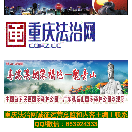
手
机
导
航
重庆法治网诚征运营总监和内容主编！联系
QQ/微信：663924333