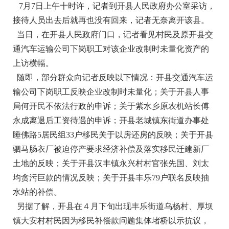
7月7日上午十时许，记者到开县人民政府办公室采访，
接待人员出去后就再也没有回来，记者无奈离开该县。
当日，在开县人民政府门口，记者看见村民及原开县交
通汽车运输公司下岗职工对该企业改制时未量化资产的
上访横幅。
随即，部分群众向记者反映以下情况：开县交通汽车运
输公司下岗职工反映企业改制时未量化；关于开县人事
局何开民不依法行政的申诉；关于紫水乡原农机站长傅
永成离退后工资待遇的申诉；开县老城镇东街道办事处
睡佛路5居民组33户移民关于以房还房的反映；关于开县
驷马肠衣厂被迫停产要求经济补偿及落实移民迁建新厂
土地的反映；关于开县汉丰镇永兴村村官张先国、刘太
均贪污巨款的情况反映；关于开县丰乐79户联名反映抽
水站的补偿。
另据了解，开县在４月下旬出现丰乐街道乌杨村、厚坝
镇大安村村民因为移民补偿款问题集体堵桥以示抗议，