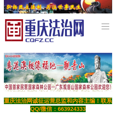
手
机
导
航
重庆法治网诚征运营总监和内容主编！联系
QQ/微信：663924333