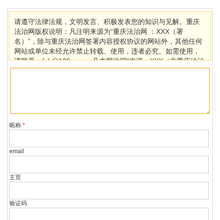
请遵守法律法规，文明发言、积极发表您的知识与见解。重庆
法治网版权说明：凡注明来源为“重庆法治网 ：XXX（署
名）”，除与重庆法治网签署内容授权协议的网站外，其他任何
网站或单位未经允许禁止转载、使用，违者必究。如需使用，
请联系cqfzb@126.com；凡本网注明“来源：XXX（非重庆法治
网）”的作品，均转载自其它媒体，目的在于传播更多信息，其
他媒体如需转载，请与稿件来源方联系，如产生任何问题与本
网无关。若因版权、失实等侵权问题，请在30日内联系重庆法
治网处理。
昵称
*
email
主页
验证码