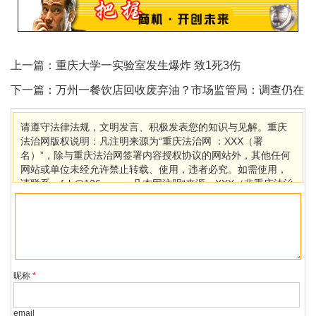
上一篇：
重庆大学一实验室发生爆炸 致1死3伤
下一篇：
万州一餐饮店回收废弃油？市场监管局：调查仍在
进行中
请遵守法律法规，文明发言、积极发表您的知识与见解。重庆
法治网版权说明：凡注明来源为“重庆法治网 ：XXX（署
名）”，除与重庆法治网签署内容授权协议的网站外，其他任何
网站或单位未经允许禁止转载、使用，违者必究。如需使用，
请联系cqfzb@126.com；凡本网注明“来源：XXX（非重庆法治
网）”的作品，均转载自其它媒体，目的在于传播更多信息，其
他媒体如需转载，请与稿件来源方联系，如产生任何问题与本
网无关。若因版权、失实等侵权问题，请在30日内联系重庆法
治网处理。
昵称
*
email