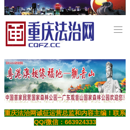
手
机
导
航
重庆法治网诚征运营总监和内容主编！联系
QQ/微信：663924333