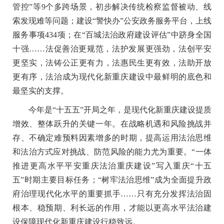
管控”等9个多跨场景，初步解决传统检察监督被动、线
索发现难等问题；建设“警快办”公安政务服务平台，上线
服务事项434项；在“百城法治政府建设评估”中跻身全国
十强……法促善治更规范，法护发展更强劲，法创平安
更坚实，法铸公正更有力，法惠民生更有效，法助开放
更有序，法治成为现代化新重庆建设中最鲜明的底色和
最坚实的支撑。
今年是“十五五”开局之年，是现代化新重庆建设提质
增效、整体跃升的关键一年。在战略机遇和风险挑战并
存、不确定难预料因素增多的时期，提高运用法治思维
和法治方式应对挑战、防范风险的能力尤为重要。“一体
推进更高水平平安重庆法治重庆建设”写入重庆“十五
五”时期主要目标任务；“树牢法治思维”成为全面提升政
府治理现代化水平的重要抓手……只有充分发挥法治固
根本、稳预期、利长远的作用，才能以更高水平法治建
设保障现代化新重庆建设行稳致远。