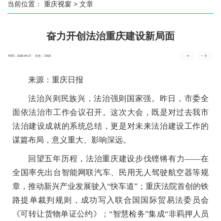
当前位置：
重庆视窗
> 文章
奋力开创法治重庆建设新局面
时间：2026-04-27 点击：
729
次
- 小
+ 大
来源：重庆日报
法治兴则民族兴，法治强则国家强。昨日，市委全
面依法治市工作会议召开。这次大会，既是对过去我市
法治建设成就的系统总结，更是对未来法治建设工作的
谋篇布局，意义重大、影响深远。
回望五年历程，法治重庆建设步伐铿锵有力——在
全国率先出台智能网联汽车、民用无人驾驶航空器等规
章，推动新兴产业发展驶入“快车道”；重庆法院首创的铁
路提单裁判规则，成功写入联合国国际贸易法委员会
《可转让货物单证公约》；“智慧检务”集成“非羁押人员