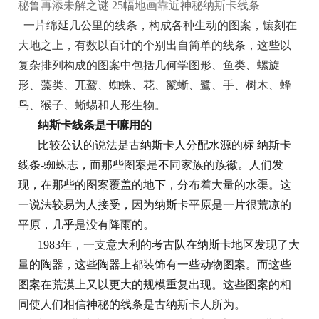
秘鲁再添未解之谜 25幅地画靠近神秘纳斯卡线条
一片绵延几公里的线条，构成各种生动的图案，镶刻在
大地之上，有数以百计的个别出自简单的线条，这些以
复杂排列构成的图案中包括几何学图形、鱼类、螺旋
形、藻类、兀鹫、蜘蛛、花、鬣蜥、鹭、手、树木、蜂
鸟、猴子、蜥蜴和人形生物。
纳斯卡线条是干嘛用的
比较公认的说法是古纳斯卡人分配水源的标 纳斯卡
线条-蜘蛛志，而那些图案是不同家族的族徽。人们发
现，在那些的图案覆盖的地下，分布着大量的水渠。这
一说法较易为人接受，因为纳斯卡平原是一片很荒凉的
平原，几乎是没有降雨的。
1983年，一支意大利的考古队在纳斯卡地区发现了大
量的陶器，这些陶器上都装饰有一些动物图案。而这些
图案在荒漠上又以更大的规模重复出现。这些图案的相
同使人们相信神秘的线条是古纳斯卡人所为。