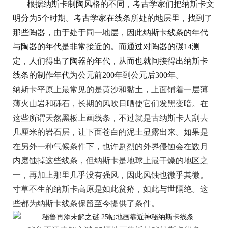
根据纳斯卡制陶风格的不同，考古学家们把纳斯卡文
明分为5个时期。考古学家在线条所处的地层里，找到了
那些陶器，由于处于同一地层，因此纳斯卡线条的年代
与陶器的年代是非常接近的。而通过对陶器的碳14测
定，人们得出了陶器的年代，从而也就间接得出纳斯卡
线条的制作年代为公元前200年到公元后300年。
纳斯卡平原上最常见的是黄沙和黏土，上面铺着一层薄
薄火山岩和砾石，长期的风吹日晒使它们发黑变暗。在
这些所谓天然黑板上画线条，不过就是古纳斯卡人刮去
几厘米的岩石层，让下面苍白的泥土显露出来。如果是
在另外一种气候条件下，也许剧烈的外界侵蚀会在数月
内磨蚀掉这些线条，但纳斯卡是地球上最干燥的地区之
一，再加上那里几乎没有强风，因此风蚀也微乎其微。
寸草不生的纳斯卡高原是如此贫瘠，如此与世隔绝。这
些都为纳斯卡线条保留至今提供了条件。