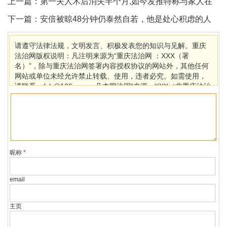
上一篇：
第一夫人术后消失半个月,如今发推特称与家人在
白宫一切安好
下一篇：
安倍被晾48分钟仍泰然自若，他是处心积虑的人
请遵守法律法规，文明发言、积极发表您的知识与见解。重庆
法治网版权说明：凡注明来源为“重庆法治网 ：XXX（署
名）”，除与重庆法治网签署内容授权协议的网站外，其他任何
网站或单位未经允许禁止转载、使用，违者必究。如需使用，
请联系cqfzb@126.com；凡本网注明“来源：XXX（非重庆法治
网）”的作品，均转载自其它媒体，目的在于传播更多信息，其
他媒体如需转载，请与稿件来源方联系，如产生任何问题与本
网无关。若因版权、失实等侵权问题，请在30日内联系重庆法
治网处理。
昵称
*
email
主页