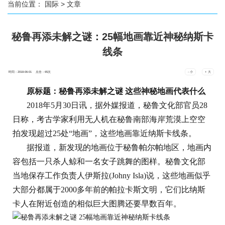
当前位置：
国际
> 文章
秘鲁再添未解之谜：25幅地画靠近神秘纳斯卡
线条
时间：2018-06-01 点击：
65
次
- 小
+ 大
原标题：秘鲁再添未解之谜 这些神秘地画代表什么
2018年5月30日讯，据外媒报道，秘鲁文化部官员28
日称，考古学家利用无人机在秘鲁南部海岸荒漠上空空
拍发现超过25处“地画”，这些地画靠近纳斯卡线条。
据报道，新发现的地画位于秘鲁帕尔帕地区，地画内
容包括一只杀人鲸和一名女子跳舞的图样。秘鲁文化部
当地保存工作负责人伊斯拉(Johny Isla)说，这些地画似乎
大部分都属于2000多年前的帕拉卡斯文明，它们比纳斯
卡人在附近创造的相似巨大图腾还要早数百年。