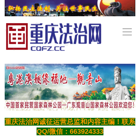
手
机
导
航
重庆法治网诚征运营总监和内容主编！联系
QQ/微信：663924333